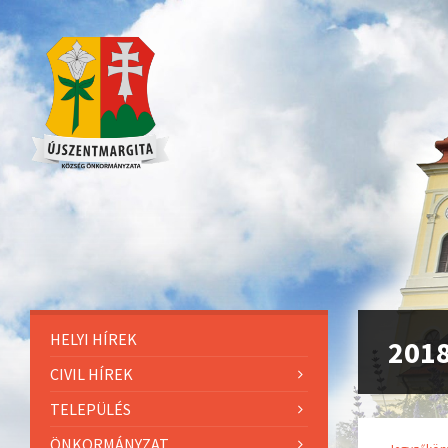
HELYI HÍREK
201
CIVIL HÍREK
TELEPÜLÉS
ÖNKORMÁNYZAT