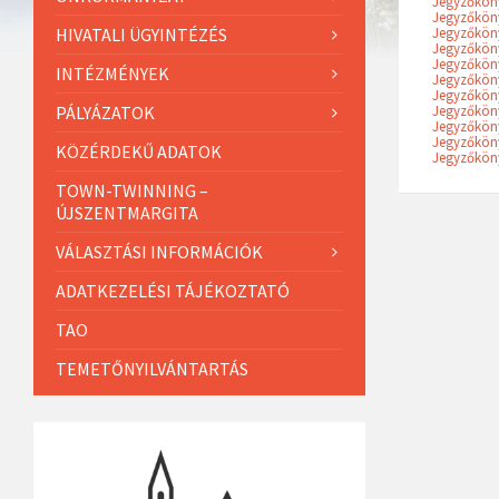
Jegyzőköny
Jegyzőköny
HIVATALI ÜGYINTÉZÉS
Jegyzőköny
Jegyzőköny
Jegyzőköny
INTÉZMÉNYEK
Jegyzőköny
Jegyzőköny
PÁLYÁZATOK
Jegyzőköny
Jegyzőköny
Jegyzőköny
KÖZÉRDEKŰ ADATOK
Jegyzőköny
TOWN-TWINNING –
ÚJSZENTMARGITA
VÁLASZTÁSI INFORMÁCIÓK
ADATKEZELÉSI TÁJÉKOZTATÓ
TAO
TEMETŐNYILVÁNTARTÁS