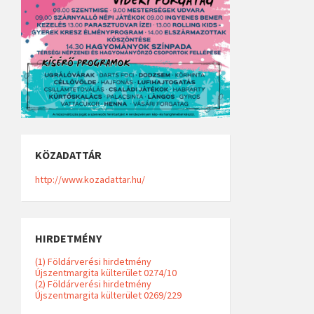
KÖZADATTÁR
http://www.kozadattar.hu/
HIRDETMÉNY
(1) Földárverési hirdetmény
Újszentmargita külterület 0274/10
(2) Földárverési hirdetmény
Újszentmargita külterület 0269/229