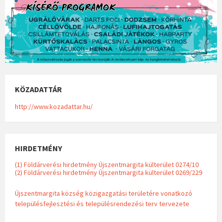
KÖZADATTÁR
http://www.kozadattar.hu/
HIRDETMÉNY
(1) Földárverési hirdetmény Újszentmargita külterület 0274/10
(2) Földárverési hirdetmény Újszentmargita külterület 0269/229
Újszentmargita község közigazgatási területére vonatkozó
településfejlesztési és településrendezési terv tervezete