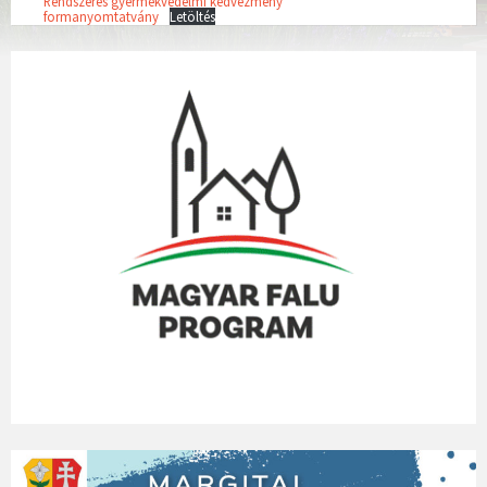
Rendszeres gyermekvédelmi kedvezmény
formanyomtatvány
Letöltés