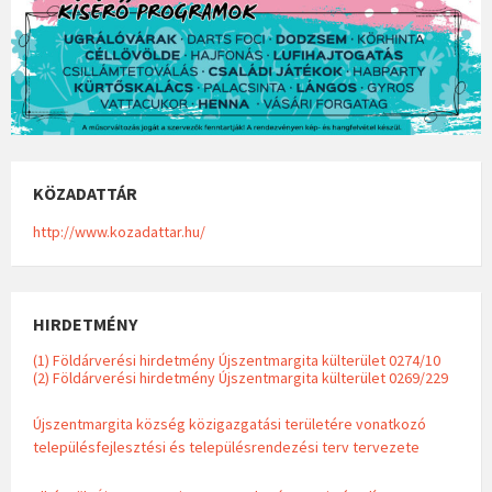
KÖZADATTÁR
http://www.kozadattar.hu/
HIRDETMÉNY
(1) Földárverési hirdetmény Újszentmargita külterület 0274/10
(2) Földárverési hirdetmény Újszentmargita külterület 0269/229
Újszentmargita község közigazgatási területére vonatkozó
településfejlesztési és településrendezési terv tervezete