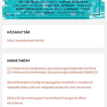
KÖZADATTÁR
http://www.kozadattar.hu/
HIRDETMÉNY
(1) Földárverési hirdetmény Újszentmargita külterület 0274/10
(2) Földárverési hirdetmény Újszentmargita külterület 0269/229
Újszentmargita község közigazgatási területére vonatkozó
településfejlesztési és településrendezési terv tervezete
Elkészült Újszentmargita Fenntartható Energia és Klíma
Akcióterve