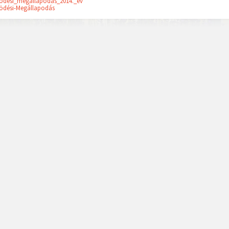
odesi_megallapodas_2014._ev
ödési-Megállapodás