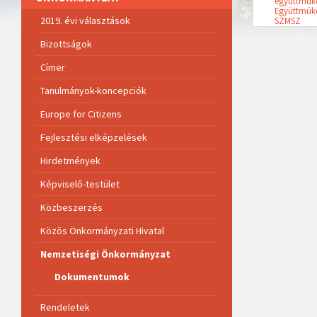
egyuttmuk
Együttmük
2019. évi választások
SZMSZ
Bizottságok
Címer
Tanulmányok-koncepciók
Europe for Citizens
Fejlesztési elképzelések
Hirdetmények
Képviselő-testület
Közbeszerzés
Közös Önkormányzati Hivatal
Nemzetiségi Önkormányzat
Dokumentumok
Rendeletek