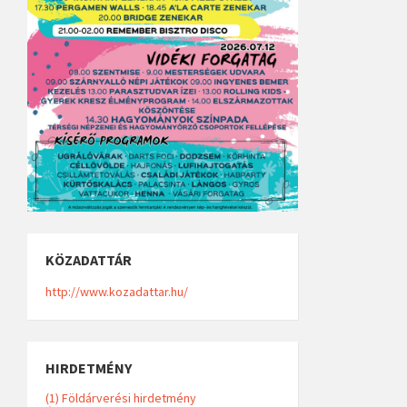
KÖZADATTÁR
http://www.kozadattar.hu/
HIRDETMÉNY
(1) Földárverési hirdetmény