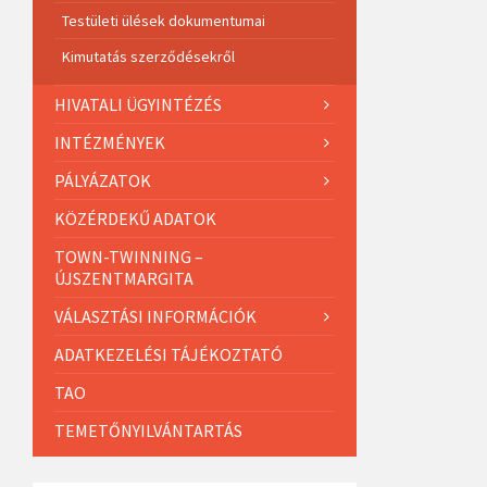
Testületi ülések dokumentumai
Kimutatás szerződésekről
HIVATALI ÜGYINTÉZÉS
INTÉZMÉNYEK
PÁLYÁZATOK
KÖZÉRDEKŰ ADATOK
TOWN-TWINNING –
ÚJSZENTMARGITA
VÁLASZTÁSI INFORMÁCIÓK
ADATKEZELÉSI TÁJÉKOZTATÓ
TAO
TEMETŐNYILVÁNTARTÁS