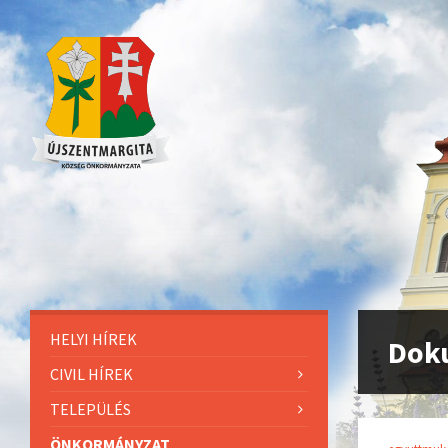
HELYI HÍREK
Dok
CIVIL HÍREK
TELEPÜLÉS
ÖNKORMÁNYZAT