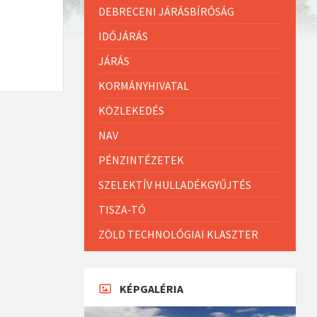
DEBRECENI JÁRÁSBÍRÓSÁG
IDŐJÁRÁS
JÁRÁS
KORMÁNYHIVATAL
KÖZLEKEDÉS
NAV
PÉNZINTÉZETEK
SZELEKTÍV HULLADÉKGYŰJTÉS
TISZA-TÓ
ZÖLD TECHNOLÓGIAI KLASZTER
KÉPGALÉRIA