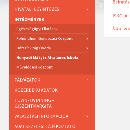
Beíratás
HIVATALI ÜGYINTÉZÉS
ISKOLA
INTÉZMÉNYEK
Általános i
Egészségügyi Ellátások
Fehér Liliom Gondozási Központ
Hétszínvirág Óvoda
Hunyadi Mátyás Általános Iskola
Művelődési Központ
PÁLYÁZATOK
KÖZÉRDEKŰ ADATOK
TOWN-TWINNING –
ÚJSZENTMARGITA
VÁLASZTÁSI INFORMÁCIÓK
ADATKEZELÉSI TÁJÉKOZTATÓ