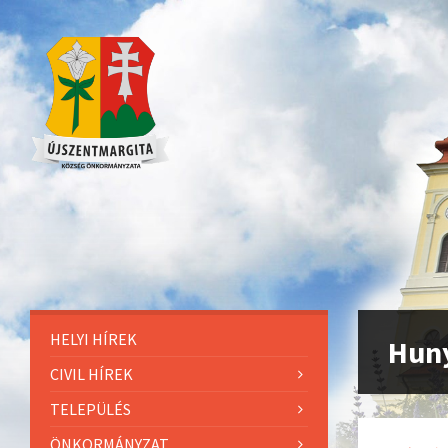
HELYI HÍREK
Huny
CIVIL HÍREK
TELEPÜLÉS
ÖNKORMÁNYZAT