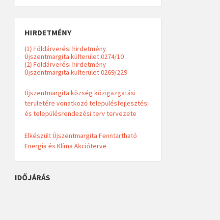
HIRDETMÉNY
(1) Földárverési hirdetmény
Újszentmargita külterület 0274/10
(2) Földárverési hirdetmény
Újszentmargita külterület 0269/229
Újszentmargita község közigazgatási
területére vonatkozó településfejlesztési
és településrendezési terv tervezete
Elkészült Újszentmargita Fenntartható
Energia és Klíma Akcióterve
IDŐJÁRÁS