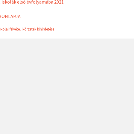
, iskolák első évfolyamába 2021
 HONLAPJA
skolai felvételi körzetek kihirdetése