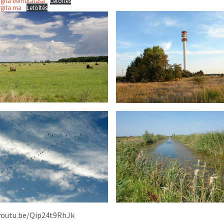
rgita bemutatása
Letöltés
rgita ma
Letöltés
/youtu.be/Qip24t9RhJk