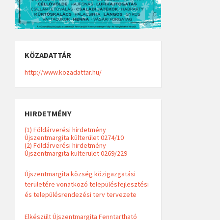
KÖZADATTÁR
http://www.kozadattar.hu/
HIRDETMÉNY
(1) Földárverési hirdetmény
Újszentmargita külterület 0274/10
(2) Földárverési hirdetmény
Újszentmargita külterület 0269/229
Újszentmargita község közigazgatási
területére vonatkozó településfejlesztési
és településrendezési terv tervezete
Elkészült Újszentmargita Fenntartható