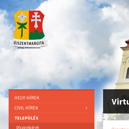
HELYI HÍREK
Virt
CIVIL HÍREK
TELEPÜLÉS
Díszpolgárok