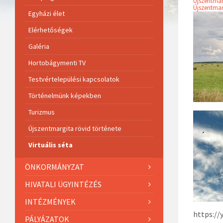
Újszentma
Újszentma
Egyházi élet
Elérhetőségek
Galéria
Hortobágymenti TV
Testvértelepülési kapcsolatok
Történelmünk képekben
Turizmus
Újszentmargita rövid története
Virtuális séta
ÖNKORMÁNYZAT
HIVATALI ÜGYINTÉZÉS
INTÉZMÉNYEK
https:/
PÁLYÁZATOK