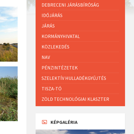
DEBRECENI JÁRÁSBÍRÓSÁG
IDŐJÁRÁS
JÁRÁS
KORMÁNYHIVATAL
KÖZLEKEDÉS
NAV
PÉNZINTÉZETEK
SZELEKTÍV HULLADÉKGYŰJTÉS
TISZA-TÓ
ZÖLD TECHNOLÓGIAI KLASZTER
KÉPGALÉRIA