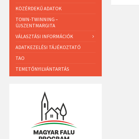
KÖZÉRDEKŰ ADATOK
TOWN-TWINNING –
ÚJSZENTMARGITA
VÁLASZTÁSI INFORMÁCIÓK
ADATKEZELÉSI TÁJÉKOZTATÓ
TAO
TEMETŐNYILVÁNTARTÁS