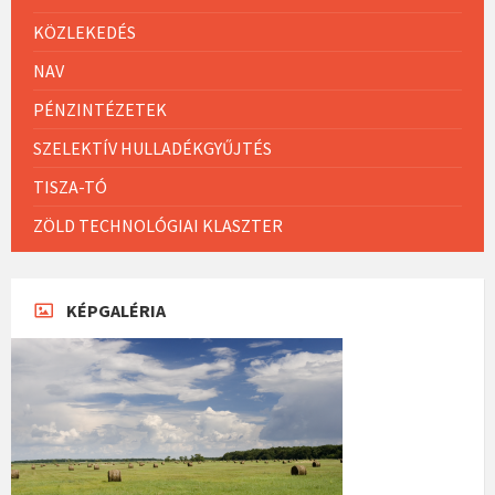
KÖZLEKEDÉS
NAV
PÉNZINTÉZETEK
SZELEKTÍV HULLADÉKGYŰJTÉS
TISZA-TÓ
ZÖLD TECHNOLÓGIAI KLASZTER
KÉPGALÉRIA