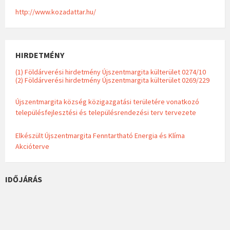
http://www.kozadattar.hu/
HIRDETMÉNY
(1) Földárverési hirdetmény Újszentmargita külterület 0274/10
(2) Földárverési hirdetmény Újszentmargita külterület 0269/229
Újszentmargita község közigazgatási területére vonatkozó
településfejlesztési és településrendezési terv tervezete
Elkészült Újszentmargita Fenntartható Energia és Klíma
Akcióterve
IDŐJÁRÁS