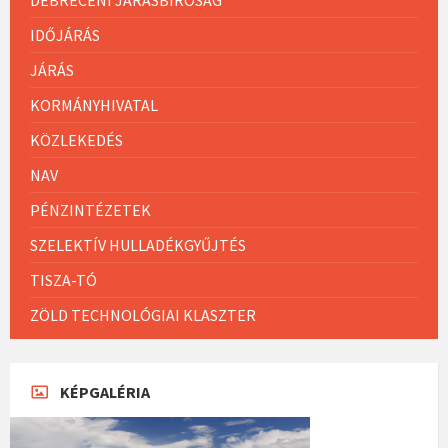
IDŐJÁRÁS
JÁRÁS
KORMÁNYHIVATAL
KÖZLEKEDÉS
NAV
PÉNZINTÉZETEK
SZELEKTÍV HULLADÉKGYŰJTÉS
TISZA-TÓ
ZÖLD TECHNOLÓGIAI KLASZTER
KÉPGALÉRIA