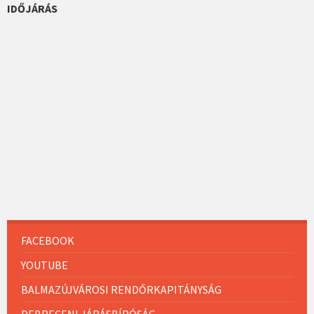
IDŐJÁRÁS
FACEBOOK
YOUTUBE
BALMAZÚJVÁROSI RENDŐRKAPITÁNYSÁG
DEBRECENI JÁRÁSBÍRÓSÁG