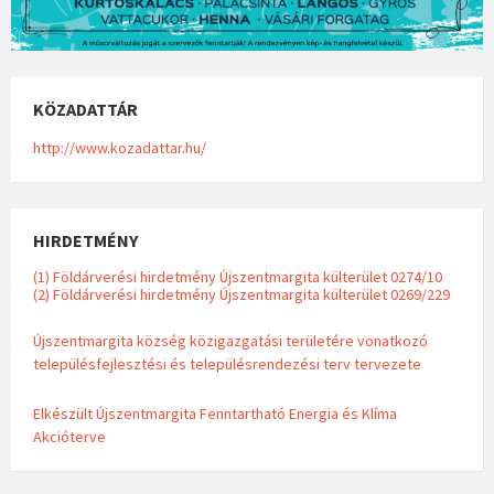
KÖZADATTÁR
http://www.kozadattar.hu/
HIRDETMÉNY
(1) Földárverési hirdetmény Újszentmargita külterület 0274/10
(2) Földárverési hirdetmény Újszentmargita külterület 0269/229
Újszentmargita község közigazgatási területére vonatkozó
településfejlesztési és településrendezési terv tervezete
Elkészült Újszentmargita Fenntartható Energia és Klíma
Akcióterve