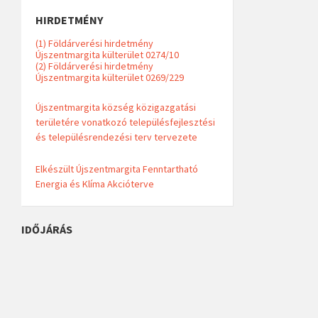
HIRDETMÉNY
(1) Földárverési hirdetmény
Újszentmargita külterület 0274/10
(2) Földárverési hirdetmény
Újszentmargita külterület 0269/229
Újszentmargita község közigazgatási
területére vonatkozó településfejlesztési
és településrendezési terv tervezete
Elkészült Újszentmargita Fenntartható
Energia és Klíma Akcióterve
IDŐJÁRÁS