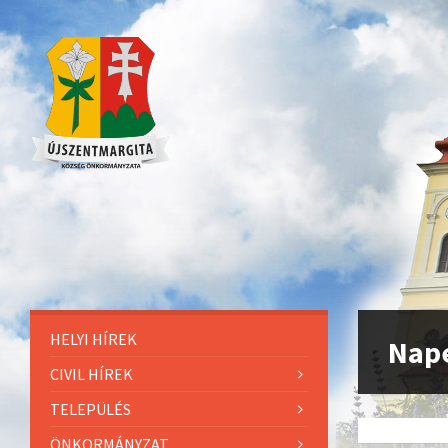
HELYI HÍREK
Nap
CIVIL HÍREK
TELEPÜLÉS
ÖNKORMÁNYZAT