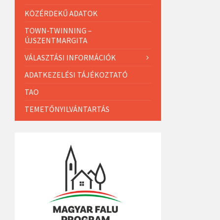
KÖZÉRDEKŰ ADATOK
TOWN-TWINNING –
ÚJSZENTMARGITA
VÁLASZTÁSI INFORMÁCIÓK
ADATKEZELÉSI TÁJÉKOZTATÓ
TAO
TEMETŐNYILVÁNTARTÁS