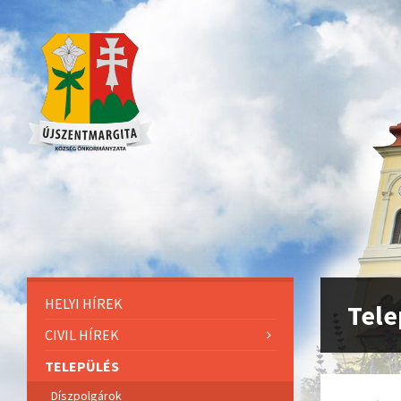
HELYI HÍREK
Tele
CIVIL HÍREK
TELEPÜLÉS
Díszpolgárok