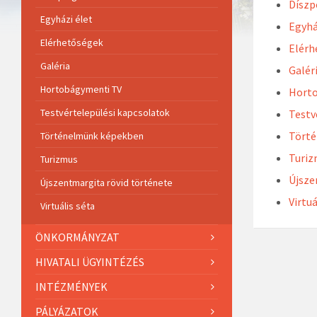
Díszp
Egyházi élet
Egyhá
Elérhetőségek
Elérh
Galéria
Galér
Hortobágymenti TV
Hort
Testvértelepülési kapcsolatok
Testv
Tört
Történelmünk képekben
Turi
Turizmus
Újsze
Újszentmargita rövid története
Virtuá
Virtuális séta
ÖNKORMÁNYZAT
HIVATALI ÜGYINTÉZÉS
INTÉZMÉNYEK
PÁLYÁZATOK