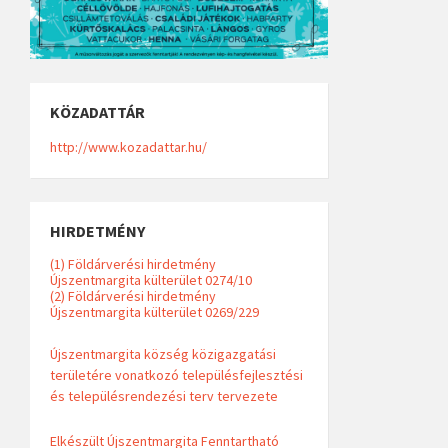
KÖZADATTÁR
http://www.kozadattar.hu/
HIRDETMÉNY
(1) Földárverési hirdetmény
Újszentmargita külterület 0274/10
(2) Földárverési hirdetmény
Újszentmargita külterület 0269/229
Újszentmargita község közigazgatási
területére vonatkozó településfejlesztési
és településrendezési terv tervezete
Elkészült Újszentmargita Fenntartható