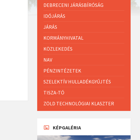
DEBRECENI JÁRÁSBÍRÓSÁG
IDŐJÁRÁS
JÁRÁS
KORMÁNYHIVATAL
KÖZLEKEDÉS
NAV
PÉNZINTÉZETEK
SZELEKTÍV HULLADÉKGYŰJTÉS
TISZA-TÓ
ZÖLD TECHNOLÓGIAI KLASZTER
KÉPGALÉRIA