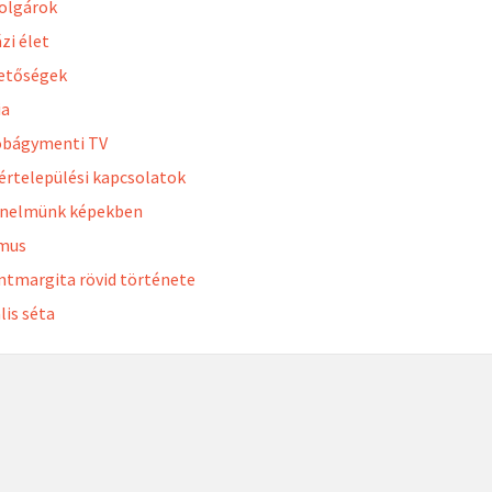
olgárok
zi élet
etőségek
ia
obágymenti TV
értelepülési kapcsolatok
énelmünk képekben
zmus
ntmargita rövid története
lis séta