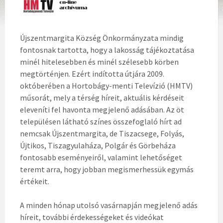
Újszentmargita Község Önkormányzata mindig
fontosnak tartotta, hogy a lakosság tájékoztatása
minél hitelesebben és minél szélesebb körben
megtörténjen. Ezért indította útjára 2009.
októberében a Hortobágy-menti Televízió (HMTV)
műsorát, mely a térség híreit, aktuális kérdéseit
eleveníti fel havonta megjelenő adásában. Az öt
településen látható színes összefoglaló hírt ad
nemcsak Újszentmargita, de Tiszacsege, Folyás,
Újtikos, Tiszagyulaháza, Polgár és Görbeháza
fontosabb eseményeiről, valamint lehetőséget
teremt arra, hogy jobban megismerhessük egymás
értékeit.
A minden hónap utolsó vasárnapján megjelenő adás
híreit, további érdekességeket és videókat