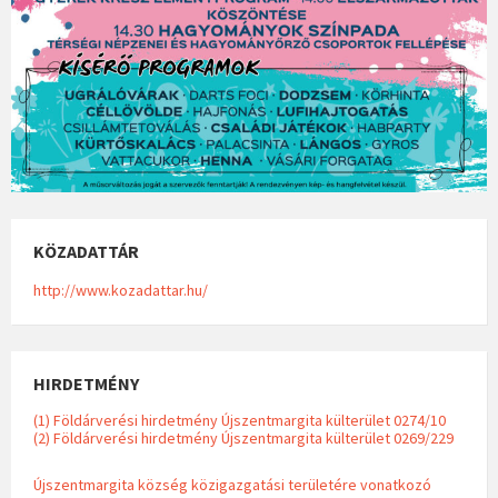
KÖZADATTÁR
http://www.kozadattar.hu/
HIRDETMÉNY
(1) Földárverési hirdetmény Újszentmargita külterület 0274/10
(2) Földárverési hirdetmény Újszentmargita külterület 0269/229
Újszentmargita község közigazgatási területére vonatkozó