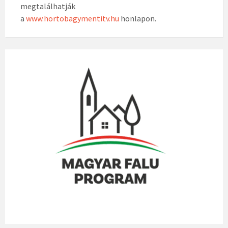
megtalálhatják
a
www.hortobagymentitv.hu
honlapon.