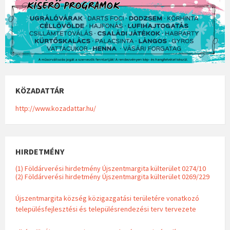
KÖZADATTÁR
http://www.kozadattar.hu/
HIRDETMÉNY
(1) Földárverési hirdetmény Újszentmargita külterület 0274/10
(2) Földárverési hirdetmény Újszentmargita külterület 0269/229
Újszentmargita község közigazgatási területére vonatkozó
településfejlesztési és településrendezési terv tervezete