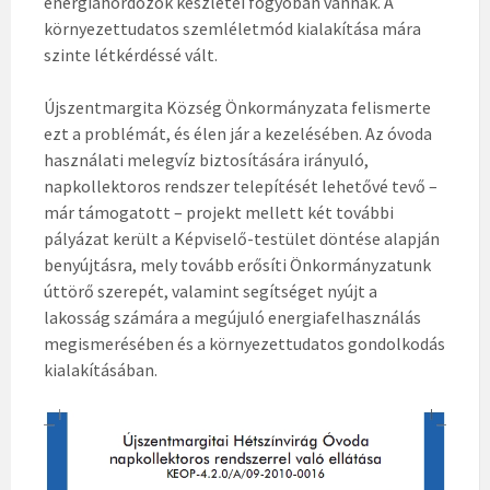
energiahordozók készletei fogyóban vannak. A
környezettudatos szemléletmód kialakítása mára
szinte létkérdéssé vált.
Újszentmargita Község Önkormányzata felismerte
ezt a problémát, és élen jár a kezelésében. Az óvoda
használati melegvíz biztosítására irányuló,
napkollektoros rendszer telepítését lehetővé tevő –
már támogatott – projekt mellett két további
pályázat került a Képviselő-testület döntése alapján
benyújtásra, mely tovább erősíti Önkormányzatunk
úttörő szerepét, valamint segítséget nyújt a
lakosság számára a megújuló energiafelhasználás
megismerésében és a környezettudatos gondolkodás
kialakításában.