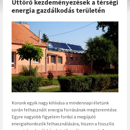
Úttörő kezdeményezések a térségi
energia gazdálkodás területén
Korunk egyik nagy kihívása a mindennapi életünk
során felhasznált energia forrásának megteremtése.
Egyre nagyobb figyelem fordul a megújuló
energiahordozók felhasználására, hiszen a fosszilis