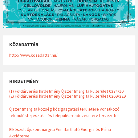
KÖZADATTÁR
http://www.kozadattar.hu/
HIRDETMÉNY
(1) Földárverési hirdetmény Újszentmargita külterület 0274/10
(2) Földárverési hirdetmény Újszentmargita külterület 0269/229
Újszentmargita község közigazgatási területére vonatkozó
településfejlesztési és településrendezési terv tervezete
Elkészült Újszentmargita Fenntartható Energia és Klíma
Akcióterve