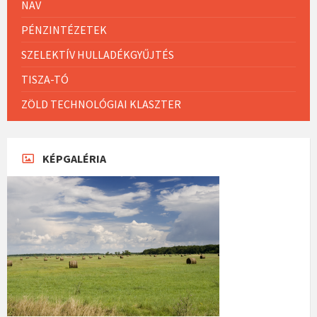
NAV
PÉNZINTÉZETEK
SZELEKTÍV HULLADÉKGYŰJTÉS
TISZA-TÓ
ZÖLD TECHNOLÓGIAI KLASZTER
KÉPGALÉRIA