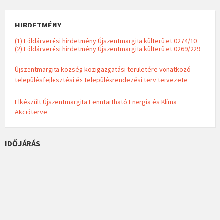
HIRDETMÉNY
(1) Földárverési hirdetmény Újszentmargita külterület 0274/10
(2) Földárverési hirdetmény Újszentmargita külterület 0269/229
Újszentmargita község közigazgatási területére vonatkozó
településfejlesztési és településrendezési terv tervezete
Elkészült Újszentmargita Fenntartható Energia és Klíma
Akcióterve
IDŐJÁRÁS