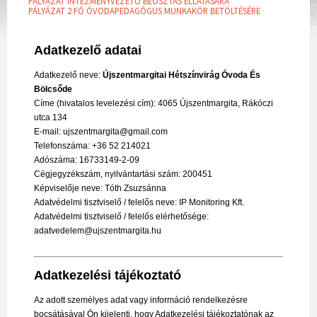
PÁLYÁZAT INTÉZMÉNYVEZETŐ BEOSZTÁS ELLÁTÁSÁRA
PÁLYÁZAT 2 FŐ ÓVODAPEDAGÓGUS MUNKAKÖR BETÖLTÉSÉRE