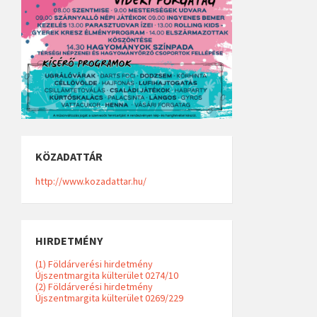
KÖZADATTÁR
http://www.kozadattar.hu/
HIRDETMÉNY
(1) Földárverési hirdetmény
Újszentmargita külterület 0274/10
(2) Földárverési hirdetmény
Újszentmargita külterület 0269/229