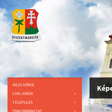
HELYI HÍREK
Kép
CIVIL HÍREK
TELEPÜLÉS
ÖNKORMÁNYZAT