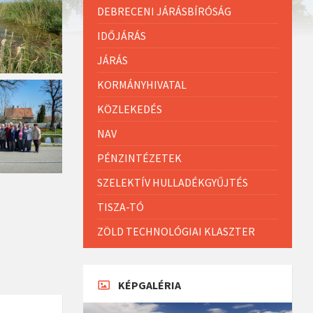
DEBRECENI JÁRÁSBÍRÓSÁG
IDŐJÁRÁS
JÁRÁS
KORMÁNYHIVATAL
KÖZLEKEDÉS
NAV
PÉNZINTÉZETEK
SZELEKTÍV HULLADÉKGYŰJTÉS
TISZA-TÓ
ZÖLD TECHNOLÓGIAI KLASZTER
KÉPGALÉRIA