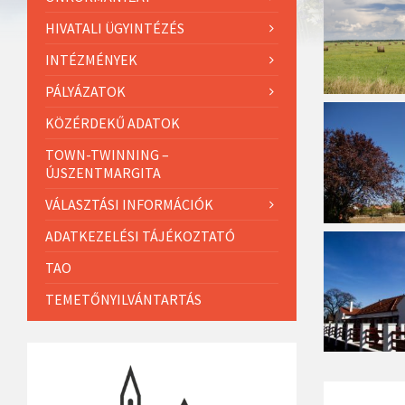
HIVATALI ÜGYINTÉZÉS
INTÉZMÉNYEK
PÁLYÁZATOK
KÖZÉRDEKŰ ADATOK
TOWN-TWINNING –
ÚJSZENTMARGITA
VÁLASZTÁSI INFORMÁCIÓK
ADATKEZELÉSI TÁJÉKOZTATÓ
TAO
TEMETŐNYILVÁNTARTÁS