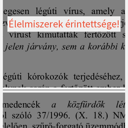
Élelmiszerek érintettsége!