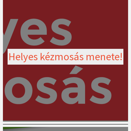
Helyes kézmosás menete!