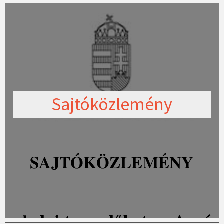
Sajtóközlemény