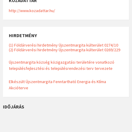
KÖZADATTÁR
http://www.kozadattar.hu/
HIRDETMÉNY
(1) Földárverési hirdetmény Újszentmargita külterület 0274/10
(2) Földárverési hirdetmény Újszentmargita külterület 0269/229
Újszentmargita község közigazgatási területére vonatkozó
településfejlesztési és településrendezési terv tervezete
Elkészült Újszentmargita Fenntartható Energia és Klíma
Akcióterve
IDŐJÁRÁS