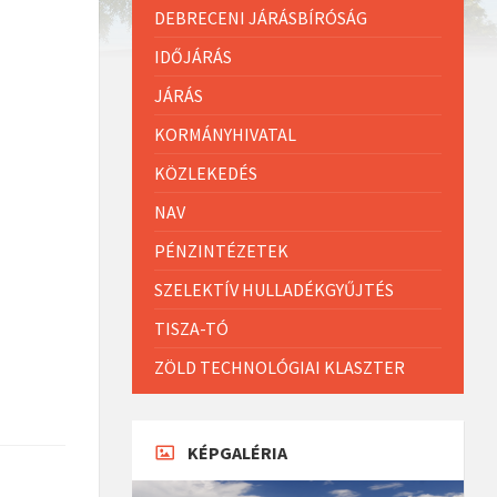
DEBRECENI JÁRÁSBÍRÓSÁG
IDŐJÁRÁS
JÁRÁS
KORMÁNYHIVATAL
KÖZLEKEDÉS
NAV
PÉNZINTÉZETEK
SZELEKTÍV HULLADÉKGYŰJTÉS
TISZA-TÓ
ZÖLD TECHNOLÓGIAI KLASZTER
KÉPGALÉRIA