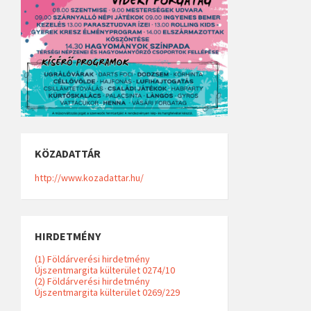
KÖZADATTÁR
http://www.kozadattar.hu/
HIRDETMÉNY
(1) Földárverési hirdetmény
Újszentmargita külterület 0274/10
(2) Földárverési hirdetmény
Újszentmargita külterület 0269/229