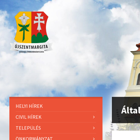
HELYI HÍREK
Álta
CIVIL HÍREK
TELEPÜLÉS
ÖNKORMÁNYZAT